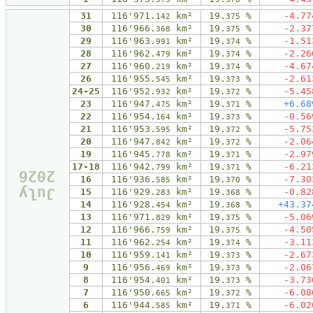
31
116'971.
km²
19.
%
-4
.
77
142
375
30
116'966.
km²
19.
%
-2
.
37
368
375
29
116'963.
km²
19.
%
-1
.
51
991
374
28
116'962.
km²
19.
%
-2
.
26
479
374
27
116'960.
km²
19.
%
-4
.
67
219
374
26
116'955.
km²
19.
%
-2
.
61
545
373
24-25
116'952.
km²
19.
%
-5
.
45
932
372
23
116'947.
km²
19.
%
+6
.
68
475
371
22
116'954.
km²
19.
%
-0
.
56
164
373
21
116'953.
km²
19.
%
-5
.
75
595
372
20
116'947.
km²
19.
%
-2
.
06
842
372
19
116'945.
km²
19.
%
-2
.
97
778
371
17-18
116'942.
km²
19.
%
-6
.
21
799
371
2026
16
116'936.
km²
19.
%
-7
.
30
585
370
July
15
116'929.
km²
19.
%
-0
.
82
283
368
14
116'928.
km²
19.
%
+43
.
37
454
368
13
116'971.
km²
19.
%
-5
.
06
829
375
12
116'966.
km²
19.
%
-4
.
50
759
375
11
116'962.
km²
19.
%
-3
.
11
254
374
10
116'959.
km²
19.
%
-2
.
67
141
373
9
116'956.
km²
19.
%
-2
.
06
469
373
8
116'954.
km²
19.
%
-3
.
73
401
373
7
116'950.
km²
19.
%
-6
.
08
665
372
6
116'944.
km²
19.
%
-6
.
02
585
371