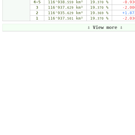
4-5
116'938.
km²
19.
%
-0
.
93
559
370
3
116'937.
km²
19.
%
-2
.
00
629
370
2
116'935.
km²
19.
%
+1
.
87
629
369
1
116'937.
km²
19.
%
-2
.
03
501
370
⇩ View more ⇩