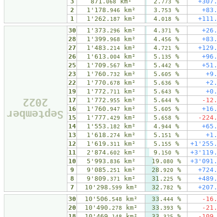
3
871.
km²
2.
%
+307
068
773
2
1'178.
km²
3.
%
+83
946
753
1
1'262.
km²
4.
%
+111
187
018
30
1'373.
km²
4.
%
+26
296
371
28
1'399.
km²
4.
%
+83
968
456
27
1'483.
km²
4.
%
+129
214
721
26
1'613.
km²
5.
%
+96
004
135
25
1'709.
km²
5.
%
+51
567
442
23
1'760.
km²
5.
%
+9
732
605
22
1'770.
km²
5.
%
+2
678
636
19
1'772.
km²
5.
%
+0
711
643
2022
17
1'772.
km²
5.
%
-12
955
644
16
1'760.
km²
5.
%
+16
947
605
September
15
1'777.
km²
5.
%
-224
429
658
14
1'553.
km²
4.
%
+65
182
944
13
1'618.
km²
5.
%
+1
274
151
12
1'619.
km²
5.
%
+1'255
311
155
11
2'874.
km²
9.
%
+3'119
602
150
10
5'993.
km²
19.
%
+3'091
836
080
9
9'085.
km²
28.
%
+724
251
920
8
9'809.
km²
31.
%
+489
371
225
7
10'298.
km²
32.
%
+207
599
782
30
10'506.
km²
33.
%
-16
548
444
20
10'490.
km²
33.
%
-21
278
393
18
10'469.
km²
33.
%
-109
148
325