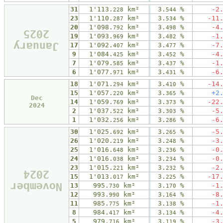
31
1'113.
km²
3.
%
-2
228
544
23
1'110.
km²
3.
%
-11
287
534
20
1'098.
km²
3.
%
-4
792
498
2025
19
1'093.
km²
3.
%
-1
969
482
January
17
1'092.
km²
3.
%
-7
407
477
9
1'084.
km²
3.
%
-4
425
452
7
1'079.
km²
3.
%
-1
585
437
6
1'077.
km²
3.
%
-6
971
431
18
1'071.
km²
3.
%
-14
294
410
15
1'057.
km²
3.
%
+2
220
365
Dec
14
1'059.
km²
3.
%
-22
769
373
2024
2
1'037.
km²
3.
%
-5
522
303
1
1'032.
km²
3.
%
-6
256
286
30
1'025.
km²
3.
%
-5
692
265
26
1'020.
km²
3.
%
-3
219
248
25
1'016.
km²
3.
%
-0
648
236
24
1'016.
km²
3.
%
-0
038
234
23
1'015.
km²
3.
%
-2
221
232
2024
15
1'013.
km²
3.
%
-17
017
225
November
13
995.
km²
3.
%
-1
730
170
12
993.
km²
3.
%
-8
990
164
11
985.
km²
3.
%
-1
775
138
8
984.
km²
3.
%
-4
417
134
5
979.
km²
3.
%
-3
716
119