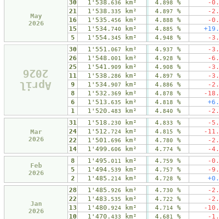
30
1'538.
km²
4.
%
-0
636
898
21
1'538.
km²
4.
%
-2
335
897
May
16
1'535.
km²
4.
%
-0
456
888
2026
15
1'534.
km²
4.
%
+19
740
885
5
1'554.
km²
4.
%
-3
345
948
30
1'551.
km²
4.
%
-3
067
937
26
1'548.
km²
4.
%
-6
001
928
25
1'541.
km²
4.
%
-3
909
908
2026
11
1'538.
km²
4.
%
-3
286
897
April
9
1'534.
km²
4.
%
-2
907
886
8
1'532.
km²
4.
%
-18
369
878
6
1'513.
km²
4.
%
+6
635
818
1
1'520.
km²
4.
%
-2
483
840
31
1'518.
km²
4.
%
-5
230
833
24
1'512.
km²
4.
%
-11
Mar
724
815
2026
22
1'501.
km²
4.
%
-2
696
780
14
1'499.
km²
4.
%
-4
606
774
8
1'495.
km²
4.
%
-0
011
759
Feb
5
1'494.
km²
4.
%
-9
539
757
2026
2
1'485.
km²
4.
%
+0
214
728
28
1'485.
km²
4.
%
-2
926
730
22
1'483.
km²
4.
%
-2
535
722
Jan
13
1'480.
km²
4.
%
-10
924
714
2026
10
1'470.
km²
4.
%
-1
433
681