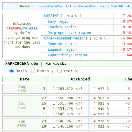
Based on
DeepStateMap
API &
Goryushko
using
ChatGPT-4o
UKRAINE
[
-7.
19.4 % ]
28
Sumy region
-0.
37
Estimated
Kharkiv region
-0.
78
capture
/
release
Dnipropetrovsk region
-0.
by daily
15
average progress
Under-annexed regions
-5.
[ 81.6 % ]
96
front for the last
Donetsk region
-3.
94
365 days
Lugansk region
-0.
17
Zaporizhzhya region
-1.
84
Daily
Monthly
Yearly
Date
Occupied
Ch
Aug
3
1'563.
km²
4.
%
-3
572
977
2026
27
1'560.
km²
4.
%
-4
290
967
25
1'555.
km²
4.
%
-3
Jul
406
951
2026
9
1'551.
km²
4.
%
-2
775
940
1
1'549.
km²
4.
%
-1
579
933
23
1'548.
km²
4.
%
-2
Jun
261
928
2026
19
1'546.
km²
4.
%
-7
106
922