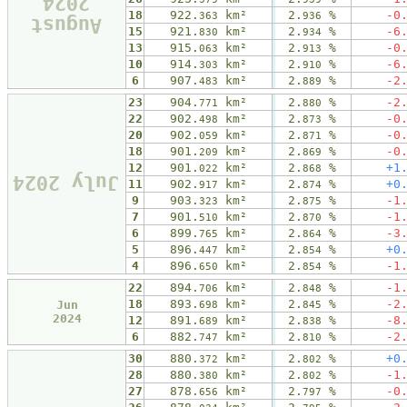
2024
18
922.
km²
2.
%
-0
363
936
August
15
921.
km²
2.
%
-6
830
934
13
915.
km²
2.
%
-0
063
913
10
914.
km²
2.
%
-6
303
910
6
907.
km²
2.
%
-2
483
889
23
904.
km²
2.
%
-2
771
880
22
902.
km²
2.
%
-0
498
873
20
902.
km²
2.
%
-0
059
871
18
901.
km²
2.
%
-0
209
869
12
901.
km²
2.
%
+1
022
868
July 2024
11
902.
km²
2.
%
+0
917
874
9
903.
km²
2.
%
-1
323
875
7
901.
km²
2.
%
-1
510
870
6
899.
km²
2.
%
-3
765
864
5
896.
km²
2.
%
+0
447
854
4
896.
km²
2.
%
-1
650
854
22
894.
km²
2.
%
-1
706
848
18
893.
km²
2.
%
-2
Jun
698
845
2024
12
891.
km²
2.
%
-8
689
838
6
882.
km²
2.
%
-2
747
810
30
880.
km²
2.
%
+0
372
802
28
880.
km²
2.
%
-1
380
802
27
878.
km²
2.
%
-0
656
797