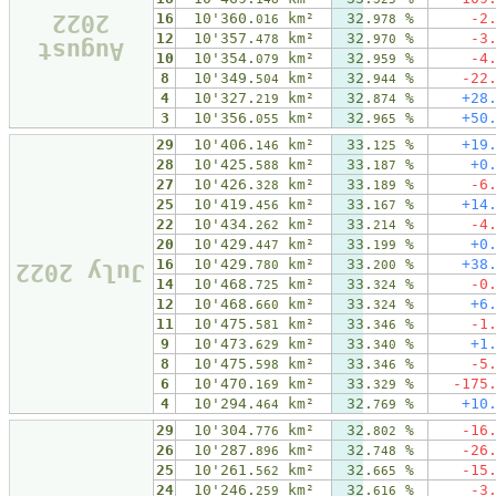
2022
16
10'360.
km²
32.
%
-2
016
978
12
10'357.
km²
32.
%
-3
478
970
August
10
10'354.
km²
32.
%
-4
079
959
8
10'349.
km²
32.
%
-22
504
944
4
10'327.
km²
32.
%
+28
219
874
3
10'356.
km²
32.
%
+50
055
965
29
10'406.
km²
33.
%
+19
146
125
28
10'425.
km²
33.
%
+0
588
187
27
10'426.
km²
33.
%
-6
328
189
25
10'419.
km²
33.
%
+14
456
167
22
10'434.
km²
33.
%
-4
262
214
20
10'429.
km²
33.
%
+0
447
199
16
10'429.
km²
33.
%
+38
780
200
July 2022
14
10'468.
km²
33.
%
-0
725
324
12
10'468.
km²
33.
%
+6
660
324
11
10'475.
km²
33.
%
-1
581
346
9
10'473.
km²
33.
%
+1
629
340
8
10'475.
km²
33.
%
-5
598
346
6
10'470.
km²
33.
%
-175
169
329
4
10'294.
km²
32.
%
+10
464
769
29
10'304.
km²
32.
%
-16
776
802
26
10'287.
km²
32.
%
-26
896
748
25
10'261.
km²
32.
%
-15
562
665
24
10'246.
km²
32.
%
-3
259
616