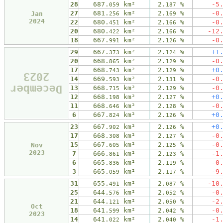
28
687.
km²
2.
%
-5
059
187
27
681.
km²
2.
%
-0
Jan
256
169
2024
22
680.
km²
2.
%
-0
451
166
20
680.
km²
2.
%
-12
422
166
18
667.
km²
2.
%
-0
991
126
29
667.
km²
2.
%
+1
373
124
20
668.
km²
2.
%
-0
865
129
17
668.
km²
2.
%
+0
743
129
2023
14
669.
km²
2.
%
-0
593
131
December
13
668.
km²
2.
%
-0
715
129
12
668.
km²
2.
%
+0
198
127
11
668.
km²
2.
%
-0
646
128
6
667.
km²
2.
%
+0
824
126
23
667.
km²
2.
%
+0
902
126
17
668.
km²
2.
%
-0
308
127
15
667.
km²
2.
%
-0
Nov
605
125
2023
7
666.
km²
2.
%
-1
861
123
6
665.
km²
2.
%
-0
836
119
3
665.
km²
2.
%
-9
059
117
31
655.
km²
2.
%
-10
491
087
25
644.
km²
2.
%
-0
576
052
21
644.
km²
2.
%
-2
121
050
Oct
18
641.
km²
2.
%
-0
599
042
2023
14
641.
km²
2.
%
-1
022
040