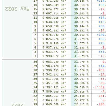
17
9'471.
km²
30.
%
+114
023
148
16
9'585.
km²
30.
%
+39
649
513
May 2022
15
9'624.
km²
30.
%
-17
972
638
13
9'607.
km²
30.
%
-3
714
583
11
9'603.
km²
30.
%
+34
965
571
10
9'638.
km²
30.
%
+19
432
681
9
9'658.
km²
30.
%
+33
358
744
8
9'691.
km²
30.
%
-14
691
851
7
9'676.
km²
30.
%
+149
743
803
6
9'826.
km²
31.
%
+92
276
279
5
9'919.
km²
31.
%
+18
199
575
4
9'937.
km²
31.
%
-3
381
633
3
9'933.
km²
31.
%
+65
477
620
1
9'998.
km²
31.
%
-15
972
829
30
9'983.
km²
31.
%
-0
230
779
29
9'983.
km²
31.
%
+14
178
778
28
9'998.
km²
31.
%
-455
093
826
27
9'542.
km²
30.
%
-24
272
375
26
9'517.
km²
30.
%
-66
706
297
25
9'451.
km²
30.
%
-58
386
086
24
9'392.
km²
29.
%
-1'502
722
899
23
7'889.
km²
25.
%
-4
969
115
22
7'885.
km²
25.
%
-841
057
100
21
7'043.
km²
22.
%
-3
801
422
2022
19
7'040.
km²
22.
%
-236
369
411