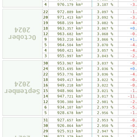
4
976.
km²
3.
%
-3
179
107
22
972.
km²
3.
%
-1
889
097
20
971.
km²
3.
%
-3
413
092
19
968.
km²
3.
%
-4
159
082
2024
18
963.
km²
3.
%
+0
357
067
12
963.
km²
3.
%
-0
682
068
October
9
963.
km²
3.
%
+1
210
066
5
964.
km²
3.
%
-4
504
070
4
960.
km²
3.
%
-4
421
057
3
955.
km²
3.
%
-2
997
043
30
953.
km²
3.
%
-0
967
037
24
953.
km²
3.
%
+0
695
036
22
953.
km²
3.
%
-4
776
036
18
949.
km²
3.
%
-0
417
022
2024
16
949.
km²
3.
%
-0
218
022
September
15
948.
km²
3.
%
-1
966
021
14
947.
km²
3.
%
-11
721
017
12
936.
km²
2.
%
-2
380
981
6
934.
km²
2.
%
-5
107
973
5
928.
km²
2.
%
-1
678
956
31
927.
km²
2.
%
-0
657
953
30
926.
km²
2.
%
-0
864
950
29
925.
km²
2.
%
-2
913
947
26
923.
km²
2.
%
-1
379
939