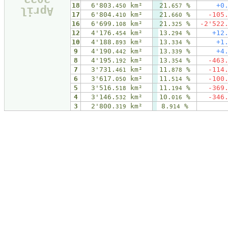
18
6'803.
km²
21.
%
+0
450
657
April
17
6'804.
km²
21.
%
-105
410
660
16
6'699.
km²
21.
%
-2'522
108
325
12
4'176.
km²
13.
%
+12
454
294
10
4'188.
km²
13.
%
+1
893
334
9
4'190.
km²
13.
%
+4
442
339
8
4'195.
km²
13.
%
-463
192
354
7
3'731.
km²
11.
%
-114
461
878
6
3'617.
km²
11.
%
-100
050
514
5
3'516.
km²
11.
%
-369
518
194
4
3'146.
km²
10.
%
-346
532
016
3
2'800.
km²
8.
%
319
914