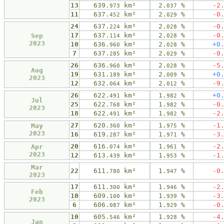
13
639.
km²
2.
%
-2
973
037
11
637.
km²
2.
%
-0
452
029
24
637.
km²
2.
%
-0
224
028
17
637.
km²
2.
%
-0
Sep
114
028
2023
10
636.
km²
2.
%
+0
960
028
7
637.
km²
2.
%
-0
285
029
26
636.
km²
2.
%
-5
960
028
Aug
19
631.
km²
2.
%
+0
189
009
2023
12
632.
km²
2.
%
-9
064
012
26
622.
km²
1.
%
+0
491
982
Jul
25
622.
km²
1.
%
-0
768
982
2023
18
622.
km²
1.
%
-2
491
982
27
620.
km²
1.
%
-1
May
360
975
2023
16
619.
km²
1.
%
-3
287
971
20
616.
km²
1.
%
-2
Apr
074
961
2023
12
613.
km²
1.
%
-1
439
953
Mar
22
611.
km²
1.
%
-0
780
947
2023
17
611.
km²
1.
%
-2
300
946
Feb
10
609.
km²
1.
%
-3
100
939
2023
6
606.
km²
1.
%
-0
087
929
10
605.
km²
1.
%
-4
546
928
Jan