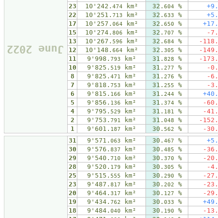
23
10'242.
km²
32.
%
+9
474
604
22
10'251.
km²
32.
%
+5
713
633
17
10'257.
km²
32.
%
+17
064
650
15
10'274.
km²
32.
%
-7
806
707
13
10'267.
km²
32.
%
-118
596
684
June 2022
12
10'148.
km²
32.
%
-149
664
305
11
9'998.
km²
31.
%
-173
793
828
10
9'825.
km²
31.
%
-0
519
277
8
9'825.
km²
31.
%
-6
471
276
7
9'818.
km²
31.
%
-3
753
255
6
9'815.
km²
31.
%
+40
166
244
5
9'856.
km²
31.
%
-60
136
374
4
9'795.
km²
31.
%
-41
529
181
2
9'753.
km²
31.
%
-152
791
048
1
9'601.
km²
30.
%
-30
187
562
31
9'571.
km²
30.
%
+5
063
467
30
9'576.
km²
30.
%
-36
837
485
29
9'540.
km²
30.
%
-20
710
370
28
9'520.
km²
30.
%
-4
179
305
25
9'515.
km²
30.
%
-27
555
290
23
9'487.
km²
30.
%
-23
817
202
20
9'464.
km²
30.
%
-29
317
127
19
9'434.
km²
30.
%
+49
762
033
18
9'484.
km²
30.
%
-13
040
190