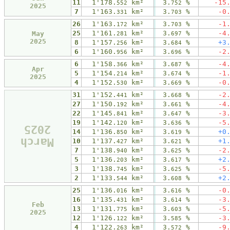
11
1'178.
km²
3.
%
-15
552
752
2025
7
1'163.
km²
3.
%
-0
331
703
26
1'163.
km²
3.
%
-1
172
703
25
1'161.
km²
3.
%
-4
May
281
697
2025
8
1'157.
km²
3.
%
+3
256
684
6
1'160.
km²
3.
%
-2
956
696
6
1'158.
km²
3.
%
-4
366
687
Apr
5
1'154.
km²
3.
%
-1
214
674
2025
4
1'152.
km²
3.
%
-0
530
669
31
1'152.
km²
3.
%
-2
441
668
27
1'150.
km²
3.
%
-4
192
661
22
1'145.
km²
3.
%
-3
841
647
19
1'142.
km²
3.
%
-5
120
636
2025
14
1'136.
km²
3.
%
+0
850
619
March
10
1'137.
km²
3.
%
+1
427
621
7
1'138.
km²
3.
%
-2
940
625
5
1'136.
km²
3.
%
+2
203
617
3
1'138.
km²
3.
%
-5
745
625
2
1'133.
km²
3.
%
+2
544
608
25
1'136.
km²
3.
%
-0
016
616
16
1'135.
km²
3.
%
-3
431
614
Feb
13
1'131.
km²
3.
%
-5
775
603
2025
12
1'126.
km²
3.
%
-3
122
585
4
1'122.
km²
3.
%
-9
263
572