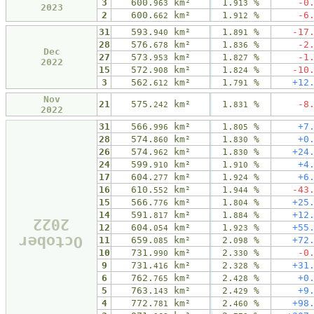
3
600.
km²
1.
%
-0
963
913
2023
2
600.
km²
1.
%
-6
662
912
31
593.
km²
1.
%
-17
940
891
28
576.
km²
1.
%
-2
678
836
Dec
27
573.
km²
1.
%
-1
953
827
2022
15
572.
km²
1.
%
-10
908
824
3
562.
km²
1.
%
+12
612
791
Nov
21
575.
km²
1.
%
-8
242
831
2022
31
566.
km²
1.
%
+7
996
805
28
574.
km²
1.
%
+0
860
830
26
574.
km²
1.
%
+24
962
830
24
599.
km²
1.
%
+4
910
910
17
604.
km²
1.
%
+6
277
924
16
610.
km²
1.
%
-43
552
944
15
566.
km²
1.
%
+25
776
804
14
591.
km²
1.
%
+12
817
884
2022
12
604.
km²
1.
%
+55
054
923
October
11
659.
km²
2.
%
+72
085
098
10
731.
km²
2.
%
-0
990
330
9
731.
km²
2.
%
+31
416
328
6
762.
km²
2.
%
+0
765
428
5
763.
km²
2.
%
+9
143
429
4
772.
km²
2.
%
+98
781
460