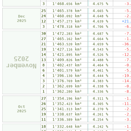
3
1'468.
km²
4.
%
-3
656
675
25
1'465.
km²
4.
%
-5
378
665
24
1'460.
km²
4.
%
-2
Dec
092
648
2025
12
1'457.
km²
4.
%
+21
273
639
3
1'478.
km²
4.
%
-6
318
706
30
1'472.
km²
4.
%
-7
283
687
27
1'465.
km²
4.
%
-1
162
664
21
1'463.
km²
4.
%
-36
520
659
19
1'427.
km²
4.
%
-5
116
543
14
1'421.
km²
4.
%
-12
895
526
2025
13
1'409.
km²
4.
%
-7
826
488
November
8
1'402.
km²
4.
%
-0
437
464
6
1'401.
km²
4.
%
-5
579
461
4
1'396.
km²
4.
%
-19
130
444
3
1'376.
km²
4.
%
-14
769
383
2
1'362.
km²
4.
%
-0
699
338
1
1'362.
km²
4.
%
-8
280
336
27
1'354.
km²
4.
%
-1
196
311
26
1'352.
km²
4.
%
-11
423
305
Oct
25
1'341.
km²
4.
%
-2
313
270
2025
19
1'338.
km²
4.
%
-2
637
261
11
1'336.
km²
4.
%
-3
389
254
18
1'332.
km²
4.
%
-1
648
242